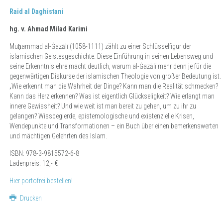
Raid al Daghistani
hg. v. Ahmad Milad Karimi
Muḥammad al-Ġazālī (1058-1111) zählt zu einer Schlüsselfigur der
islamischen Geistesgeschichte. Diese Einführung in seinen Lebensweg und
seine Erkenntnislehre macht deutlich, warum al-Ġazālī mehr denn je für die
gegenwärtigen Diskurse der islamischen Theologie von großer Bedeutung ist.
„Wie erkennt man die Wahrheit der Dinge? Kann man die Realität schmecken?
Kann das Herz erkennen? Was ist eigentlich Glückseligkeit? Wie erlangt man
innere Gewissheit? Und wie weit ist man bereit zu gehen, um zu ihr zu
gelangen? Wissbegierde, epistemologische und existenzielle Krisen,
Wendepunkte und Transformationen – ein Buch über einen bemerkenswerten
und mächtigen Gelehrten des Islam.
ISBN: 978-3-9815572-6-8
Ladenpreis: 12,- €
Hier portofrei bestellen!
Drucken