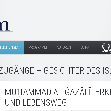
TLICHUNGEN
PROGRAMM
AUTOREN
BEIRAT
ZUGÄNGE – GESICHTER DES I
MUḤAMMAD AL-ĠAZĀLĪ. ERK
UND LEBENSWEG