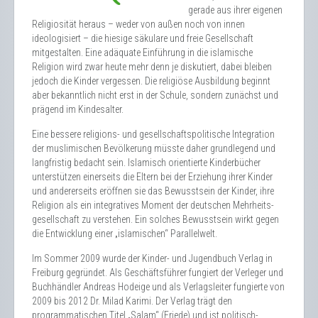
gerade aus ihrer eigenen
Religiosität heraus – weder von außen noch von innen
ideologisiert – die hiesige säkulare und freie Gesellschaft
mitgestalten. Eine adäquate Einführung in die islamische
Religion wird zwar heute mehr denn je diskutiert, dabei bleiben
jedoch die Kinder vergessen. Die religiöse Ausbildung beginnt
aber bekanntlich nicht erst in der Schule, sondern zunächst und
prägend im Kindesalter.
Eine bessere religions- und gesellschaftspolitische Integration
der muslimischen Bevölkerung müsste daher grundlegend und
langfristig bedacht sein. Islamisch orientierte Kinderbücher
unterstützen einerseits die Eltern bei der Erziehung ihrer Kinder
und andererseits eröffnen sie das Bewusstsein der Kinder, ihre
Religion als ein integratives Moment der deutschen Mehrheits­
gesellschaft zu verstehen. Ein solches Bewusstsein wirkt gegen
die Entwicklung einer „islamischen“ Parallelwelt.
Im Sommer 2009 wurde der Kinder- und Jugendbuch Verlag in
Freiburg gegründet. Als Geschäftsführer fungiert der Verleger und
Buchhändler Andreas Hodeige und als Verlagsleiter fungierte von
2009 bis 2012 Dr. Milad Karimi. Der Verlag trägt den
programmatischen Titel „Salam“ (Friede) und ist politisch-,